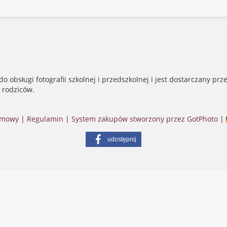
 obsługi fotografii szkolnej i przedszkolnej i jest dostarczany pr
i rodziców.
irmowy
|
Regulamin
|
System zakupów stworzony przez GotPhoto
|
udostępnij