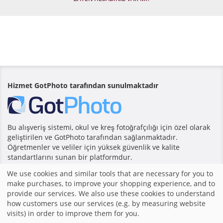
Hizmet GotPhoto tarafından sunulmaktadır
Bu alışveriş sistemi, okul ve kreş fotoğrafçılığı için özel olarak
geliştirilen ve GotPhoto tarafından sağlanmaktadır.
Öğretmenler ve veliler için yüksek güvenlik ve kalite
standartlarını sunan bir platformdur.
We use cookies and similar tools that are necessary for you to
make purchases, to improve your shopping experience, and to
Anasayfa
|
Baskı
|
Şartlar ve Koşullar
|
Alışveriş sistemi
provide our services. We also use these cookies to understand
GotPhoto tarafından yapılmıştır
|
how customers use our services (e.g. by measuring website
visits) in order to improve them for you.
paylaş