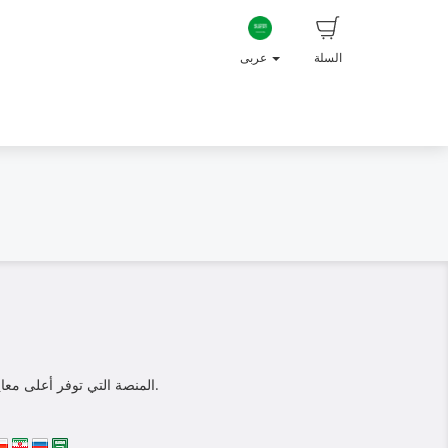
السلة
عربى
تم تطوير نظام المتجر هذا خصيصًا للتصوير المدرسي والحضري ويتم توفيره بواسطة GotPhoto. المنصة التي توفر أعلى معايير السلامة والجودة للمعلمين وأولياء الأمور.